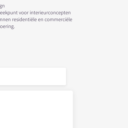
ign
preekpunt voor interieurconcepten
binnen residentiële en commerciële
voering.